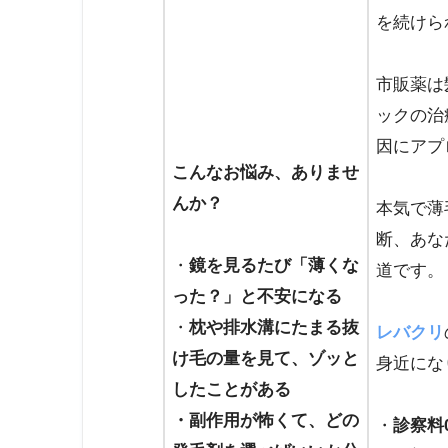
を続けら
市販薬は
ックの治
因にアプ
こんなお悩み、ありませ
んか？
本気で薄
断、あな
・
鏡を見るたび「薄くな
道です。
った？」と不安になる
・
枕や排水溝にたまる抜
レバクリ
け毛の量を見て、ゾッと
身近にな
したことがある
・副作用が怖くて、どの
・
診察料