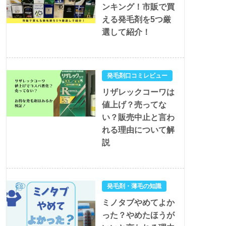
ンキング！市販で買
える発毛剤を5つ厳
選して紹介！
発毛剤口コミレビュー
リザレックコーワは
値上げ？売ってな
い？販売中止と言わ
れる理由について解
説
発毛剤・薄毛の知識
ミノタブやめてよか
った？やめたほうが