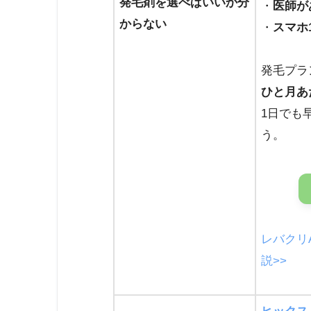
発毛剤を選べばいいか分
・
医師が
からない
・
スマホ
発毛プラ
ひと月あた
1日でも
う。
レバクリ
説>>