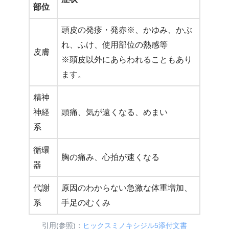
部位
頭皮の発疹・発赤※、かゆみ、かぶ
れ、ふけ、使用部位の熱感等
皮膚
※頭皮以外にあらわれることもあり
ます。
精神
神経
頭痛、気が遠くなる、めまい
系
循環
胸の痛み、心拍が速くなる
器
代謝
原因のわからない急激な体重増加、
系
手足のむくみ
引用(参照)：
ヒックスミノキシジル5添付文書